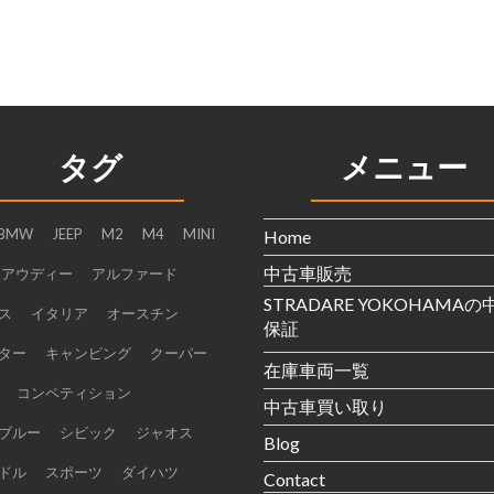
タグ
メニュー
BMW
JEEP
M2
M4
MINI
Home
中古車販売
アウディー
アルファード
STRADARE YOKOHAMA
ス
イタリア
オースチン
保証
ター
キャンピング
クーパー
在庫車両一覧
コンペティション
中古車買い取り
ブルー
シビック
ジャオス
Blog
ドル
スポーツ
ダイハツ
Contact