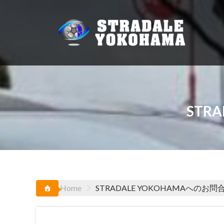
Skip
to
content
STR
Home
STRADALE YOKOHAMAへのお