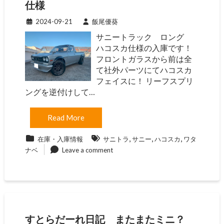
仕様
2024-09-21
飯尾優葵
サニートラック ロング
ハコスカ仕様の入庫です！
フロントガラスから前は全
て社外パーツにてハコスカ
フェイスに！ リーフスプリ
ングを逆付けして…
Read More
,
,
,
在庫・入庫情報
サニトラ
サニー
ハコスカ
ワタ
ナベ
Leave a comment
すとらだーれ日記 またまたミニ？