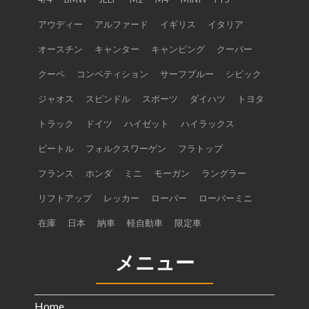
アウディー
アルファード
イギリス
イタリア
オースチン
キャンター
キャンピング
クーパー
クーペ
コンペティション
サーフブルー
シビック
ジャオス
スピンドル
スポーツ
ダイハツ
トヨタ
トラック
ドイツ
ハイゼット
ハイラックス
ビートル
フォルクスワーゲン
フラトップ
フランス
ホンダ
ミニ
モーガン
ラングラー
リフトアップ
レッカー
ローバー
ローバーミニ
在庫
日本
納車
軽自動車
限定車
メニュー
Home