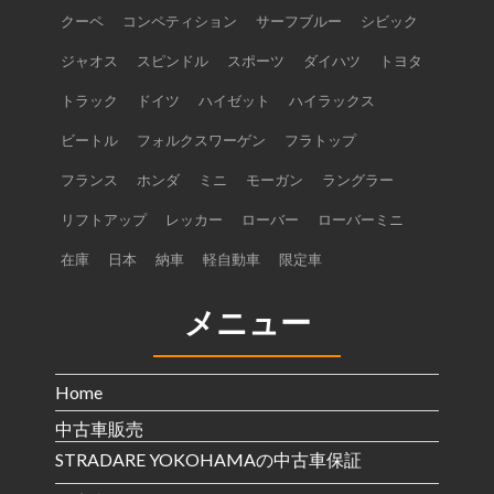
クーペ
コンペティション
サーフブルー
シビック
ジャオス
スピンドル
スポーツ
ダイハツ
トヨタ
トラック
ドイツ
ハイゼット
ハイラックス
ビートル
フォルクスワーゲン
フラトップ
フランス
ホンダ
ミニ
モーガン
ラングラー
リフトアップ
レッカー
ローバー
ローバーミニ
在庫
日本
納車
軽自動車
限定車
メニュー
Home
中古車販売
STRADARE YOKOHAMAの中古車保証