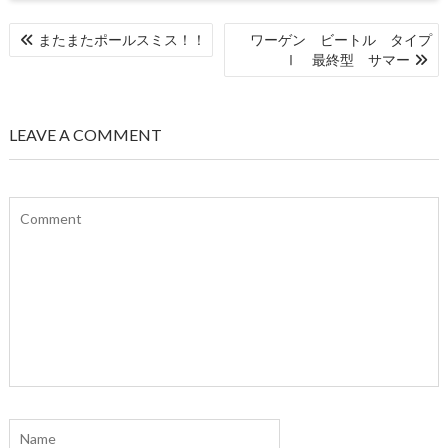
投
またまたポールスミス！！
ワーゲン ビートル タイプ
稿
Ⅰ 最終型 サマー
ナ
ビ
ゲ
LEAVE A COMMENT
ー
シ
ョ
ン