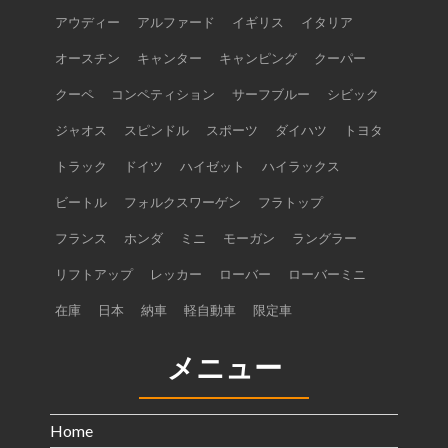
アウディー
アルファード
イギリス
イタリア
オースチン
キャンター
キャンピング
クーパー
クーペ
コンペティション
サーフブルー
シビック
ジャオス
スピンドル
スポーツ
ダイハツ
トヨタ
トラック
ドイツ
ハイゼット
ハイラックス
ビートル
フォルクスワーゲン
フラトップ
フランス
ホンダ
ミニ
モーガン
ラングラー
リフトアップ
レッカー
ローバー
ローバーミニ
在庫
日本
納車
軽自動車
限定車
メニュー
Home