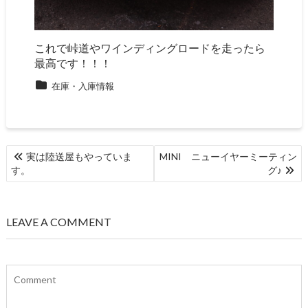
これで峠道やワインディングロードを走ったら
最高です！！！
在庫・入庫情報
投
実は陸送屋もやっていま
MINI ニューイヤーミーティン
稿
す。
グ♪
ナ
ビ
ゲ
LEAVE A COMMENT
ー
シ
ョ
ン