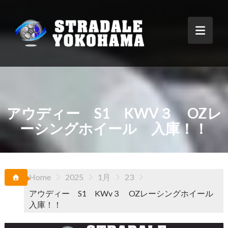
Skip
to
content
アウディー S1 KWV３ OZレ
ーシングホイール 入庫！！
Home
2025
1月
23
アウディー S1 KWv３ OZレーシングホイール
入庫！！