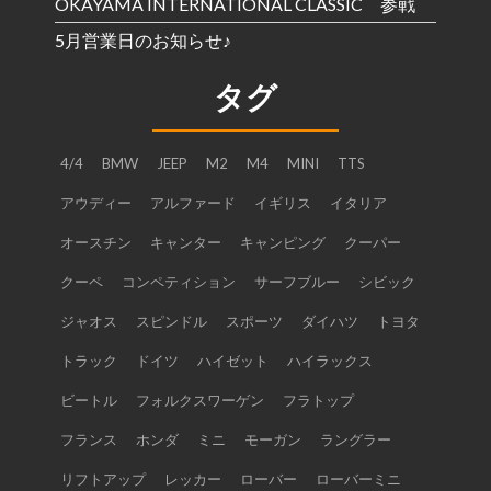
OKAYAMA INTERNATIONAL CLASSIC 参戦
5月営業日のお知らせ♪
タグ
4/4
BMW
JEEP
M2
M4
MINI
TTS
アウディー
アルファード
イギリス
イタリア
オースチン
キャンター
キャンピング
クーパー
クーペ
コンペティション
サーフブルー
シビック
ジャオス
スピンドル
スポーツ
ダイハツ
トヨタ
トラック
ドイツ
ハイゼット
ハイラックス
ビートル
フォルクスワーゲン
フラトップ
フランス
ホンダ
ミニ
モーガン
ラングラー
リフトアップ
レッカー
ローバー
ローバーミニ